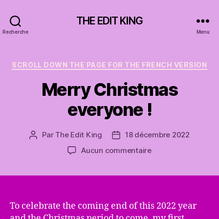
THE EDIT KING
Recherche
Menu
Catégories
SCROLL DOWN THE PAGE FOR THE FRENCH VERSION
Merry Christmas
everyone !
Par
The Edit King
18 décembre 2022
Auteur
Date
de
de
sur
Aucun commentaire
l’article
l’article
Merry
Christmas
everyone
!
To celebrate the coming end of this 2022 year
and the Christmas period to come, my first