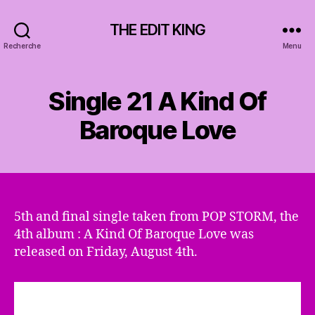
THE EDIT KING
Recherche
Menu
Single 21 A Kind Of
Baroque Love
5th and final single taken from POP STORM, the
4th album : A Kind Of Baroque Love was
released on Friday, August 4th.