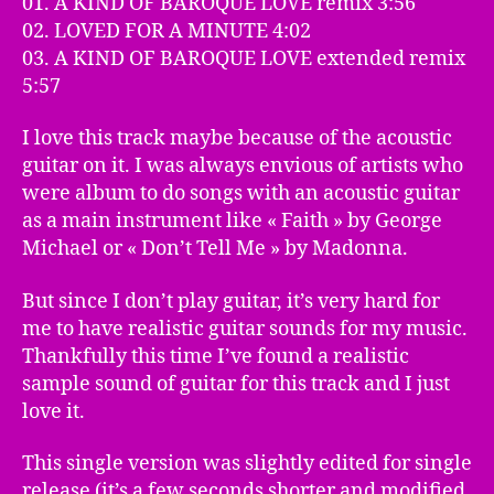
01. A KIND OF BAROQUE LOVE remix 3:56
02. LOVED FOR A MINUTE 4:02
03. A KIND OF BAROQUE LOVE extended remix
5:57
I love this track maybe because of the acoustic
guitar on it. I was always envious of artists who
were album to do songs with an acoustic guitar
as a main instrument like « Faith » by George
Michael or « Don’t Tell Me » by Madonna.
But since I don’t play guitar, it’s very hard for
me to have realistic guitar sounds for my music.
Thankfully this time I’ve found a realistic
sample sound of guitar for this track and I just
love it.
This single version was slightly edited for single
release (it’s a few seconds shorter and modified