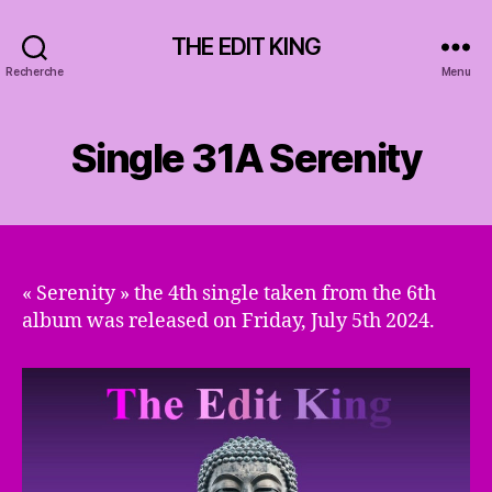
THE EDIT KING
Recherche
Menu
Single 31A Serenity
« Serenity » the 4th single taken from the 6th
album was released on Friday, July 5th 2024.