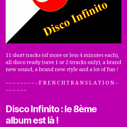
11 short tracks (of more or less 4 minutes each),
all disco ready (save 1 or 2 trracks only), a brand
new sound, a brand new style and a lot of fun !
– – – – – – – – – F R E N C H T R A N S L A T I O N –
– – – – – –
Disco Infinito : le 8ème
album est là !