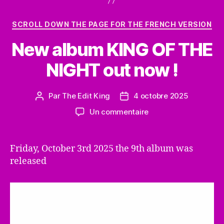
Catégories
SCROLL DOWN THE PAGE FOR THE FRENCH VERSION
New album KING OF THE
NIGHT out now !
Par
The Edit King
4 octobre 2025
Auteur
Date
de
de
sur
Un commentaire
l’article
l’article
New
album
KING
Friday, October 3rd 2025 the 9th album was
OF
released
THE
NIGHT
out
now
!