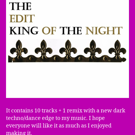
It contains 10 tracks + 1 remix with a new dark
techno/dance edge to my music. I hope
everyone will like it as much as I enjoyed
making it.