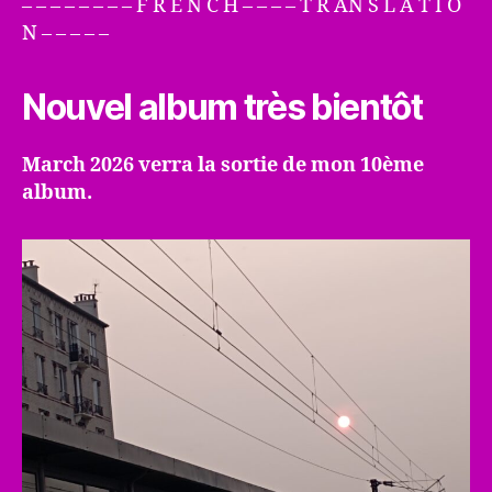
– – – – – – – – F R E N C H – – – – T R AN S L A T I O
N – – – – –
Nouvel album très bientôt
March 2026 verra la sortie de mon 10ème
album.