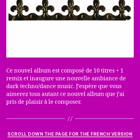
Ce nouvel album est composé de 10 titres + 1
remix et inaugure une nouvelle ambiance de
dark techno/dance music. J’espère que vous
aimerez tous autant ce nouvel album que j’ai
pris de plaisir à le composer.
Catégories
SCROLL DOWN THE PAGE FOR THE FRENCH VERSION