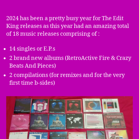
Goodbye
2024,
Hello
2024 has been a pretty busy year for The Edit
2025
King releases as this year had an amazing total
!
of 18 music releases comprising of :
14 singles or E.P.s
2 brand new albums (RetroActive Fire & Crazy
Beats And Pieces)
2 compilations (for remixes and for the very
first time b-sides)