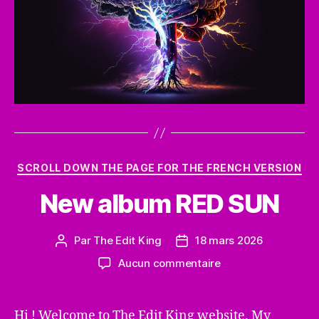
Catégories
SCROLL DOWN THE PAGE FOR THE FRENCH VERSION
New album RED SUN
Par
The Edit King
18 mars 2026
Auteur
Date
de
de
sur
Aucun commentaire
l’article
l’article
New
album
RED
Hi ! Welcome to The Edit King website. My