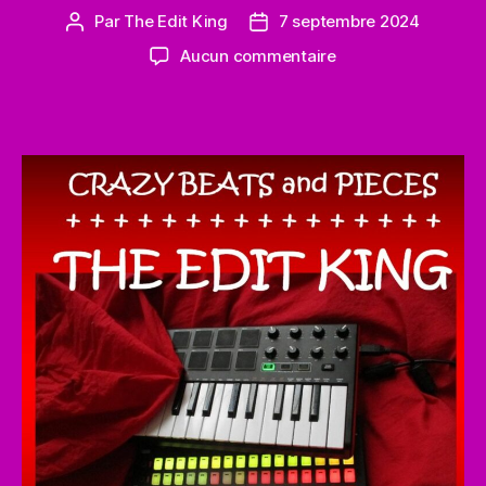
Par
The Edit King
7 septembre 2024
Auteur
Date
de
de
sur
Aucun commentaire
l’article
l’article
The
7th
album
just
got
released
!