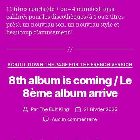
11 titres courts (de + ou – 4 minutes), tous
calibrés pour les discothèques (à 1 ou 2 titres
près), un nouveau son, un nouveau style et
beaucoup d’amusement !
Catégories
SCROLL DOWN THE PAGE FOR THE FRENCH VERSION
8th album is coming / Le
8ème album arrive
Par
The Edit King
21 février 2025
Auteur
Date
de
de
sur
Aucun commentaire
l’article
l’article
8th
album
is