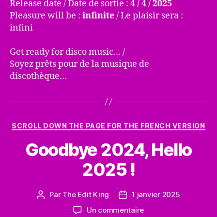
Release date / Date de sortie :
4 / 4 / 2025
coming
Pleasure will be :
infinite
/ Le plaisir sera :
/
infini
Le
8ème
Get ready for disco music… /
album
Soyez prêts pour de la musique de
arrive
discothèque…
Catégories
SCROLL DOWN THE PAGE FOR THE FRENCH VERSION
Goodbye 2024, Hello
2025 !
Par
The Edit King
1 janvier 2025
Auteur
Date
de
de
sur
Un commentaire
l’article
l’article