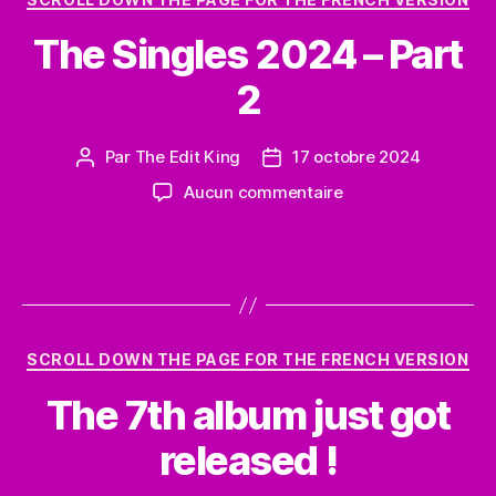
The Singles 2024 – Part
2
Par
The Edit King
17 octobre 2024
Auteur
Date
de
de
sur
Aucun commentaire
l’article
l’article
The
Singles
2024
–
Part
2
Catégories
SCROLL DOWN THE PAGE FOR THE FRENCH VERSION
The 7th album just got
released !