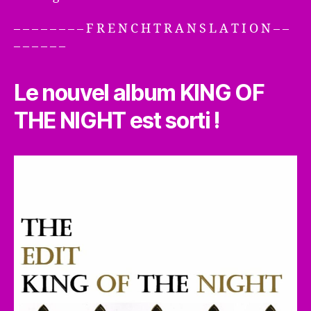
– – – – – – – – F R E N C H T R A N S L A T I O N – –
– – – – – –
Le nouvel album KING OF
THE NIGHT est sorti !