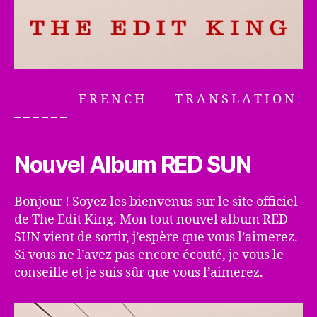
– – – – – – – F R E N C H – – – T R A N S L A T I O N
– – – – – –
Nouvel Album RED SUN
Bonjour ! Soyez les bienvenus sur le site officiel
de The Edit King. Mon tout nouvel album RED
SUN vient de sortir, j’espère que vous l’aimerez.
Si vous ne l’avez pas encore écouté, je vous le
conseille et je suis sûr que vous l’aimerez.