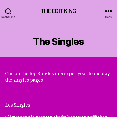
THE EDIT KING
Recherche
Menu
Catégories
The Singles
Clic on the top Singles menu per year to display
the singles pages
– – – – – – – – – – – – – – – – – – –
Les Singles