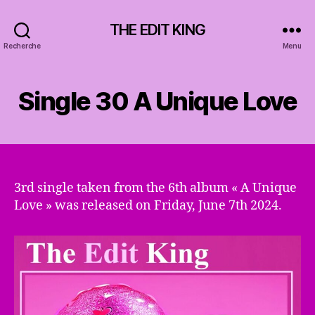
THE EDIT KING
Recherche
Menu
Single 30 A Unique Love
3rd single taken from the 6th album « A Unique
Love » was released on Friday, June 7th 2024.