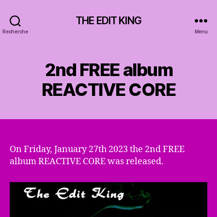
THE EDIT KING
Recherche
Menu
2nd FREE album
REACTIVE CORE
On Friday, January 27th 2023 the 2nd FREE
album REACTIVE CORE was released.