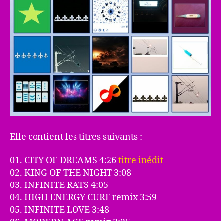
Elle contient les titres suivants :
01. CITY OF DREAMS 4:26
titre inédit
02. KING OF THE NIGHT 3:08
03. INFINITE RATS 4:05
04. HIGH ENERGY CURE remix 3:59
05. INFINITE LOVE 3:48