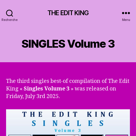
THE EDIT KING
Recherche
Menu
SINGLES Volume 3
The third singles best-of compilation of The Edit
King «
Singles Volume 3
» was released on
Friday, July 3rd 2025.