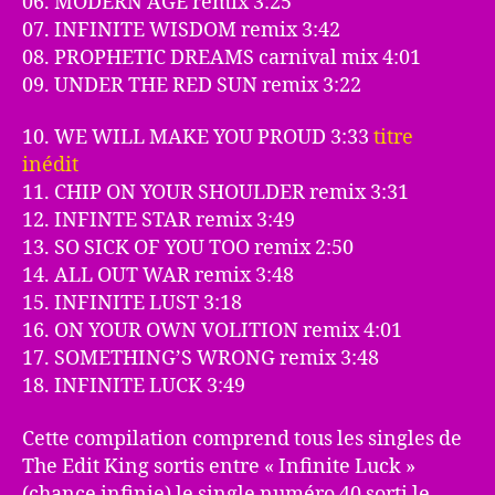
06. MODERN AGE remix 3:25
07. INFINITE WISDOM remix 3:42
08. PROPHETIC DREAMS carnival mix 4:01
09. UNDER THE RED SUN remix 3:22
10. WE WILL MAKE YOU PROUD 3:33
titre
inédit
11. CHIP ON YOUR SHOULDER remix 3:31
12. INFINTE STAR remix 3:49
13. SO SICK OF YOU TOO remix 2:50
14. ALL OUT WAR remix 3:48
15. INFINITE LUST 3:18
16. ON YOUR OWN VOLITION remix 4:01
17. SOMETHING’S WRONG remix 3:48
18. INFINITE LUCK 3:49
Cette compilation comprend tous les singles de
The Edit King sortis entre « Infinite Luck
»
(chance infinie) le single numéro 40 sorti le