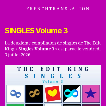
– – – – – – – F R E N C H T R A N S L A T I O N – – –
– – – –
SINGLES Volume 3
La deuxième compilation de singles de The Edit
King «
Singles Volume 3
» est parue le vendredi
3 juillet 2026.