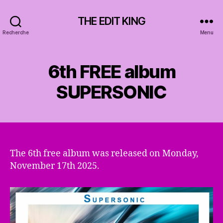
THE EDIT KING
Recherche
Menu
6th FREE album
SUPERSONIC
The 6th free album was released on Monday,
November 17th 2025.