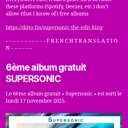
these platforms (Spotify, Deezer, etc.) don’t
allow (that I know of) free albums
https://ditto.fm/supersonic-the-edit-king
– – – – – – – – – – – F R E N C H T R A N S L A T I O
N – – – – – –
6ème album gratuit
SUPERSONIC
Le 6ème album gratuit « Supersonic » est sorti le
lundi 17 novembre 2025.