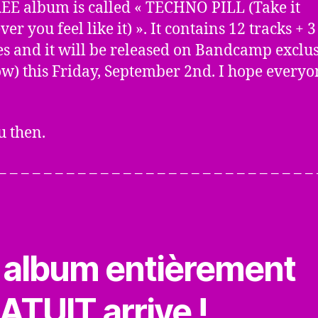
EE album is called « TECHNO PILL (Take it
r you feel like it) ». It contains 12 tracks + 3
s and it will be released on Bandcamp exclus
ow) this Friday, September 2nd. I hope everyo
u then.
– – – – – – – – – – – – – – – – – – – – – – – – – – – –
 album entièrement
ATUIT arrive !