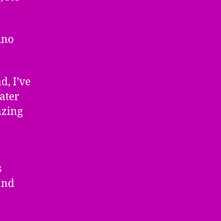
hno
, I’ve
later
mazing
s
and