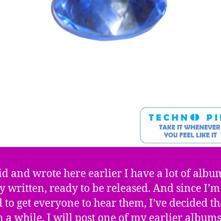
aid and wrote here earlier I have a lot of albu
y written, ready to be released. And since I’m
d to get everyone to hear them, I’ve decided th
n a while, I will post one of my earlier albums