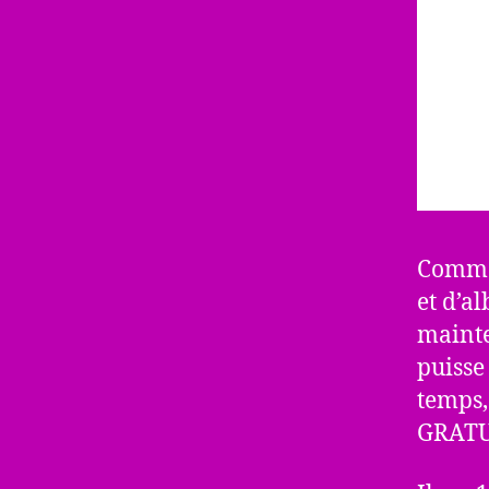
Comme j
et d’al
mainte
puisse
temps,
GRATU