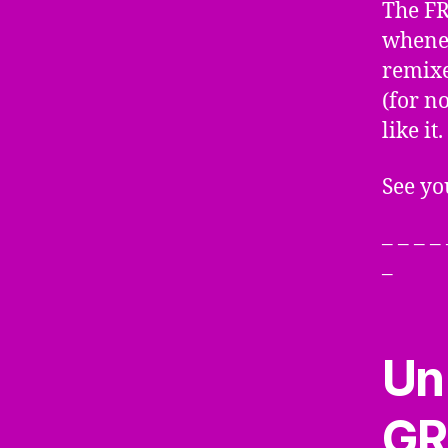
The FR
wheneve
remixe
(for n
like it.
See yo
– – – – 
–
Un
GR