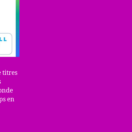
 titres
s
monde
mps en