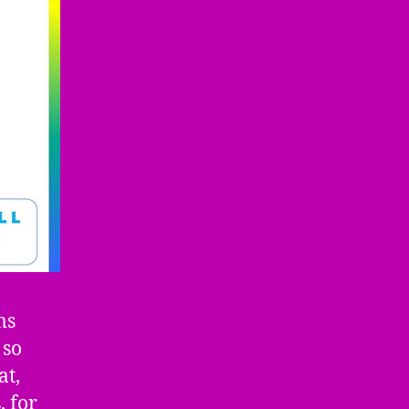
ms
 so
at,
, for