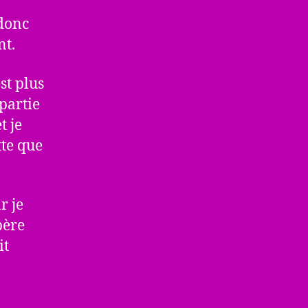
 donc
nt.
st plus
 partie
t je
tte que
r je
père
it