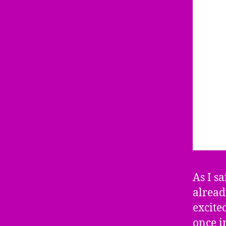
As I s
alread
excite
once i