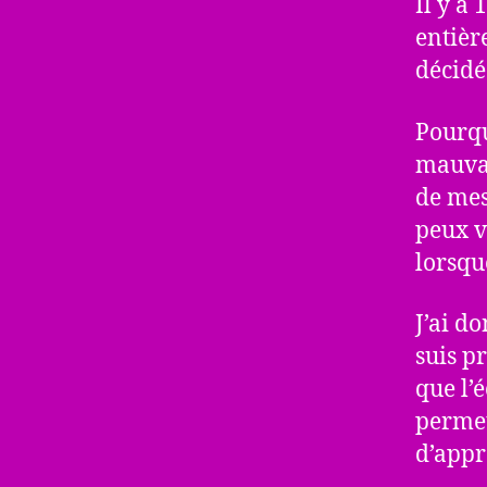
Il y a
entièr
décidé
Pourqu
mauvai
de mes 
peux v
lorsque
J’ai d
suis p
que l’
permet
d’appr