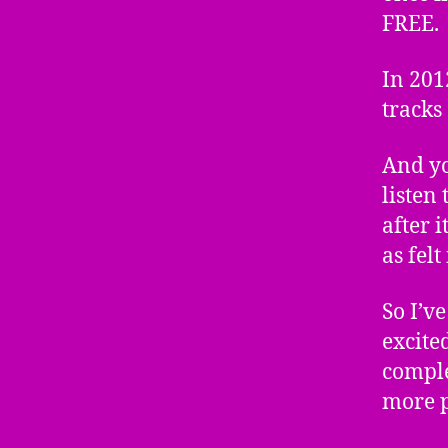
FREE.
In 201
tracks
And yo
listen 
after i
as fel
So I’ve
excited
comple
more p