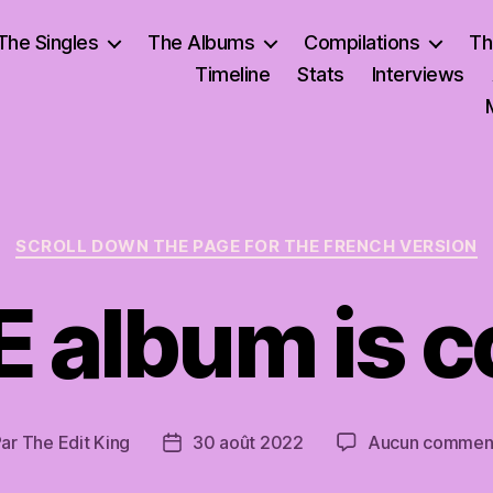
The Singles
The Albums
Compilations
Th
Timeline
Stats
Interviews
Catégories
SCROLL DOWN THE PAGE FOR THE FRENCH VERSION
E album is 
Par
The Edit King
30 août 2022
Aucun comment
eur
Date
de