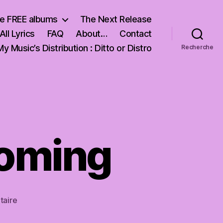
e FREE albums
The Next Release
All Lyrics
FAQ
About…
Contact
My Music’s Distribution : Ditto or Distro
Recherche
coming
sur
aire
a