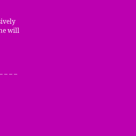
ively
ne will
 – – – –